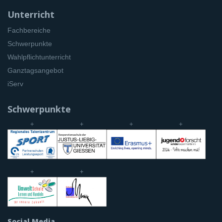
Unterricht
Fachbereiche
Schwerpunkte
Wahlpflichtunterricht
Ganztagsangebot
iServ
Schwerpunkte
+
+
+
+
+
+
Social Media