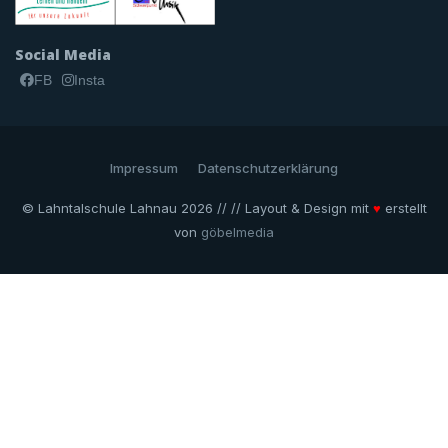
Social Media
FB
Insta
Impressum
Datenschutzerklärung
© Lahntalschule Lahnau 2026 // // Layout & Design mit
♥
erstellt
von
göbelmedia