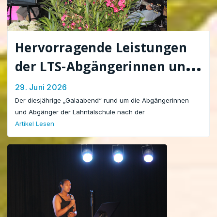
Hervorragende Leistungen
der LTS-Abgängerinnen und
Abgänger – einmal sogar die
29. Juni 2026
Traumnote 1,0
Der diesjährige „Galaabend“ rund um die Abgängerinnen
und Abgänger der Lahntalschule nach der
Artikel Lesen