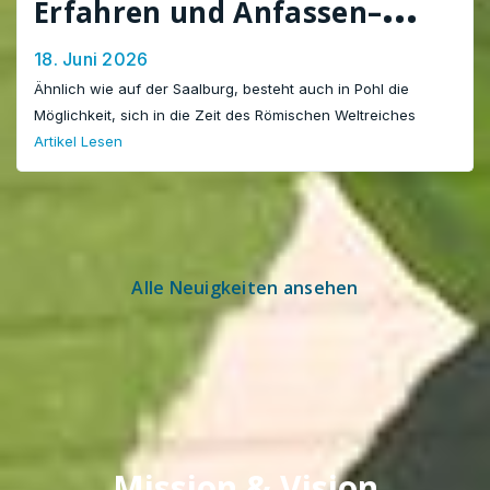
Erfahren und Anfassen–
Schülerinnen und Schüler
18. Juni 2026
der LTS auf Exkursion nach
Ähnlich wie auf der Saalburg, besteht auch in Pohl die
Möglichkeit, sich in die Zeit des Römischen Weltreiches
Pohl
Artikel Lesen
Alle Neuigkeiten ansehen
Mission & Vision