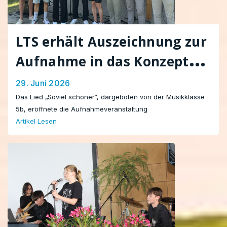
LTS erhält Auszeichnung zur
Aufnahme in das Konzept
„Schule ohne Rassismus –
29. Juni 2026
Schule mit Courage“
Das Lied „Soviel schöner“, dargeboten von der Musikklasse
5b, eröffnete die Aufnahmeveranstaltung
Artikel Lesen