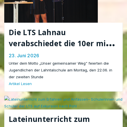
Die LTS Lahnau
verabschiedet die 10er mit
einem bewegenden
23. Juni 2026
Gottesdienst
Unter dem Motto „Unser gemeinsamer Weg“ feierten die
Jugendlichen der Lahntalschule am Montag, den 22.06. in
der zweiten Stunde
Artikel Lesen
Lateinunterricht zum