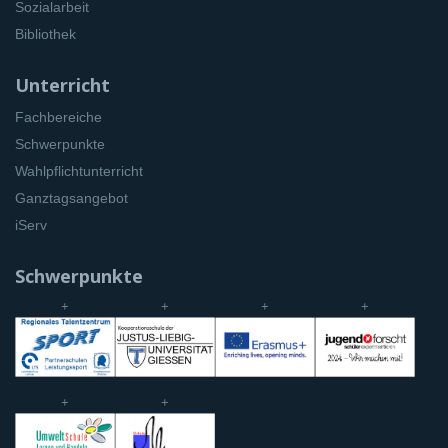
Sozialarbeit
Bibliothek
Unterricht
Fachbereiche
Schwerpunkte
Wahlpflichtunterricht
Ganztagsangebot
iServ
Schwerpunkte
+
+
+
+
+
+