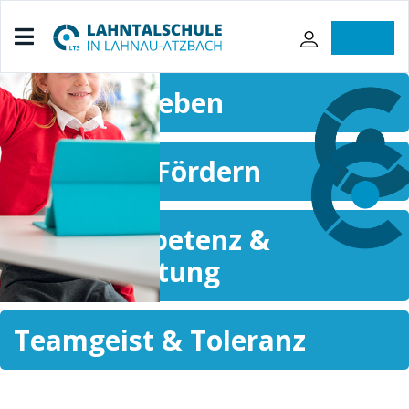
iServ
Lernen & Leben
Fordern & Fördern
Sozialkompetenz &
Verantwortung
Teamgeist & Toleranz