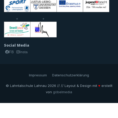
+
+
Social Media
FB
Insta
Impressum
Datenschutzerklärung
© Lahntalschule Lahnau 2026 // // Layout & Design mit
♥
erstellt
von
göbelmedia