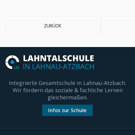
VORHERIGER BEITRAG: PRAXISKURS AN DER 
ZURÜCK
Integrierte Gesamtschule in Lahnau-Atzbach.
Wir fördern das soziale & fachliche Lernen
gleichermaßen.
Infos zur Schule