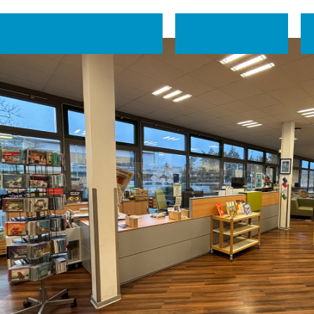
Öffnungzeiten
IMeNs