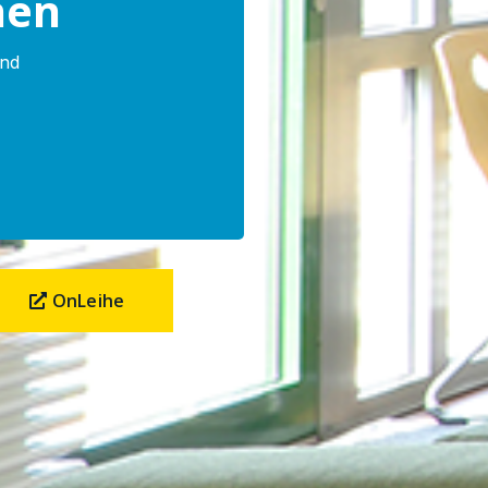
nen
and
OnLeihe