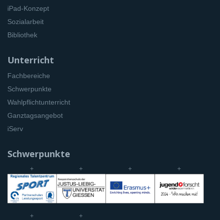
iPad-Konzept
Sozialarbeit
Bibliothek
Unterricht
Fachbereiche
Schwerpunkte
Wahlpflichtunterricht
Ganztagsangebot
iServ
Schwerpunkte
+
+
+
+
+
+