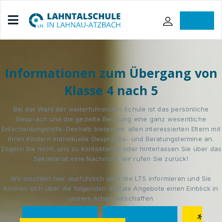
iServ
Informationen zum Übergang von
Klasse 4 nach 5
Bei der Wahl der weiterführenden Schule ist das persönliche
Gespräch und die gezielte Beratung eine ganz wesentliche
Entscheidungshilfe. Deshalb bieten wir allen interessierten Eltern mit
ihren Kindern individuelle Gesprächs- und Beratungstermine an.
Zögern Sie nicht, uns zu kontaktieren oder hinterlassen Sie über das
Sekretariat eine Nachricht, wir rufen Sie zurück!
Wir möchten hier ausführlich über die LTS informieren und Sie
können sich über die folgenden digitale Angebote einen Einblick in
unsere Arbeit verschaffen
Schulbroschüre
LTS Imagefilm