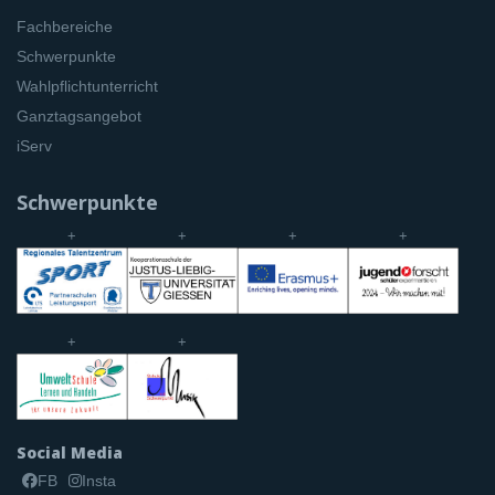
Fachbereiche
Schwerpunkte
Wahlpflichtunterricht
Ganztagsangebot
iServ
Schwerpunkte
+
+
+
+
+
+
Social Media
FB
Insta