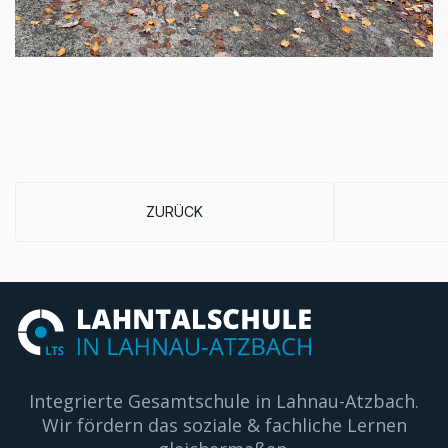
VORHERIGER BEITRAG: POETRY SLAMMER LA
ZURÜCK
Integrierte Gesamtschule in Lahnau-Atzbach.
Wir fördern das soziale & fachliche Lernen