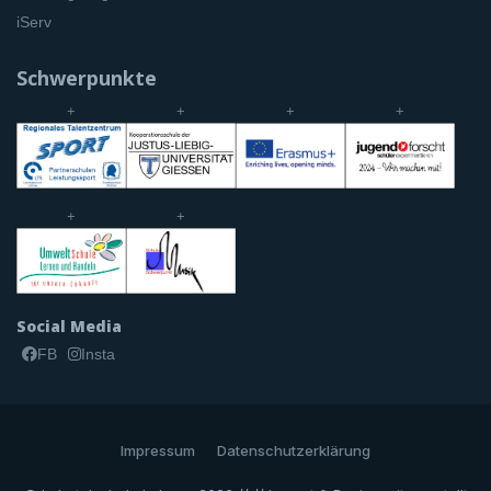
iServ
Schwerpunkte
+
+
+
+
+
+
Social Media
FB
Insta
Impressum
Datenschutzerklärung