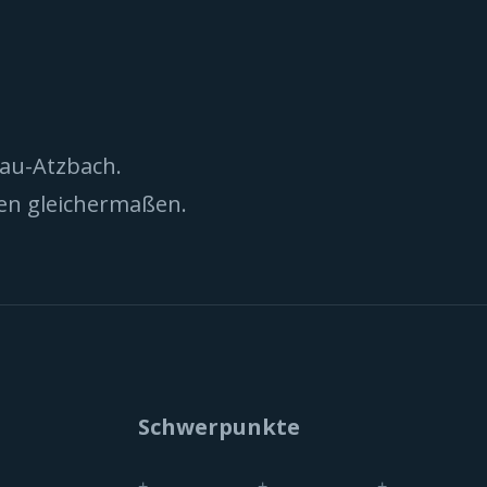
nau-Atzbach.
nen gleichermaßen.
Schwerpunkte
+
+
+