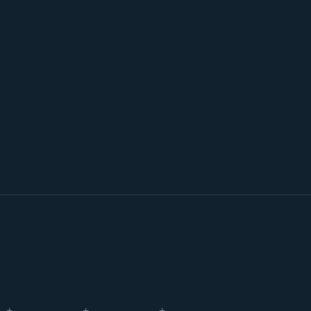
+
+
+