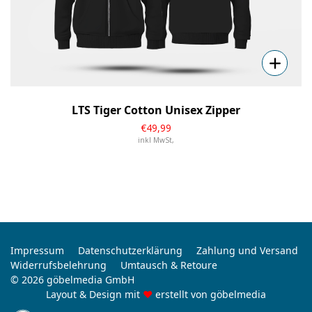
LTS Tiger Cotton Unisex Zipper
€
49
,99
inkl MwSt,
Impressum
Datenschutzerklärung
Zahlung und Versand
Widerrufsbelehrung
Umtausch & Retoure
© 2026 göbelmedia GmbH
Layout & Design mit
♥
erstellt von
göbelmedia