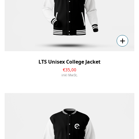
LTS Unisex College Jacket
€
35
,00
inkl MwSt,
Details