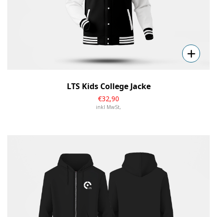
LTS Kids College Jacke
€
32
,90
inkl MwSt,
Details