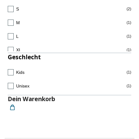
S
(2)
M
(1)
L
(1)
XL
(1)
Geschlecht
2XL
(1)
Kids
(1)
140/146
(1)
Unisex
(1)
152/158
(1)
Dein Warenkorb